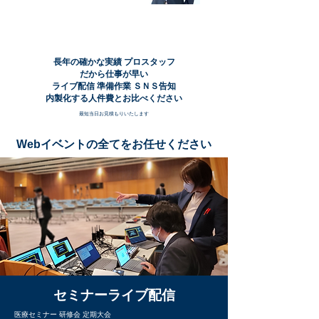
それほとんどお任せください
しかも内製化でやるより安い？
​↓
​長年の確かな実績 プロスタッフ
だから仕事が早い
ライブ配信 準備作業 ＳＮＳ告知
​内製化する人件費とお比べください
最短当日お見積もりいたします
​Webイベントの全てをお任せください
セミナーライブ配信
医療セミナー 研修会 定期大会