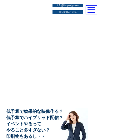
info@livepro-jp.com
03-3582-1914
ライブプロは
Webイベントの全
てをトータルサポート
✓
東京本社 福岡 熊本 岡山 大阪 北海道 にスタッフ常駐
✓ライブ配信 映像制作 広告
デザイン SNS対策 まんが制作
​✓長年の実績と高コストパフォーマンス
低予算で効果的な映像作る？
低予算でハイブリッド配信？
イベントやるって
やること多すぎない？
​印刷物もあるし・・