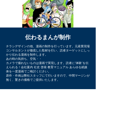
伝わるまんが制作
チラシデザインの他、漫画の制作を行っています。元産業現場
コンサルタントが徹底した取材を行い、読者ターゲットにしっ
かり伝わる漫画を制作します。
あの時の気持ち、空気・・
カメラで撮れないものは漫画で実現します。読者に”体験”を伝
えられる！会社案内 社史 啓発 教育マニュアル あらゆる紙媒
体を一度漫画でご検討ください。
​原作・作画は弊社スタッフにて行いますので、中間マージンが
無く、驚きの価格でご提供いたします。