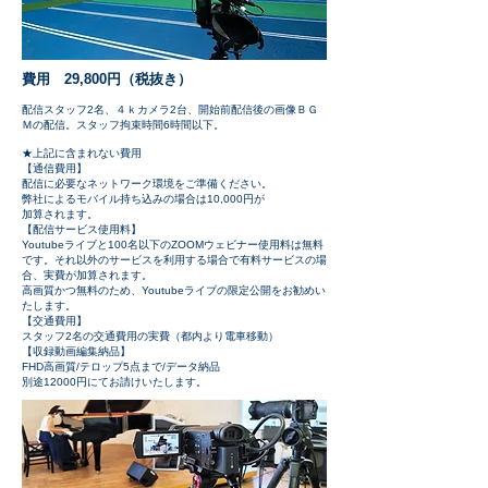
費用 29,800円（税抜き）
配信スタッフ2名、４ｋカメラ2台、開始前配信後の画像ＢＧ
Ｍの配信。スタッフ拘束時間6時間以下。
​★上記に含まれない費用
【通信費用】
配信に必要なネットワーク環境をご準備ください。
弊社によるモバイル持ち込みの場合は10,000円が
加算されます。
【配信サービス使用料】
Youtubeライブと100名以下のZOOMウェビナー使用料は無料
です。それ以外のサービスを利用する場合で有料サービスの場
合、実費が加算されます。
​高画質かつ無料のため、Youtubeライブの限定公開をお勧めい
たします。
【交通費用】
スタッフ2名の交通費用の実費（都内より電車移動）
【収録動画編集納品】
FHD高画質/テロップ5点まで/データ納品
​別途12000円にてお請けいたします。