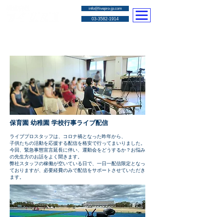
info@livepro-jp.com
03-3582-1914
​子どもの活動支援ライブ配信
保育園 幼稚園 学校行事ライブ配信
​ライブプロスタッフは、コロナ禍となった昨年から、
子供たちの活動を応援する配信を格安で行ってまいりました。
今回、緊急事態宣言延長に伴い、運動会をどうするか？お悩み
の先生方のお話をよく聞きます。
​弊社スタッフの稼働が空いている日で、一日一配信限定となっ
ておりますが、必要経費のみで配信をサポートさせていただき
ます。